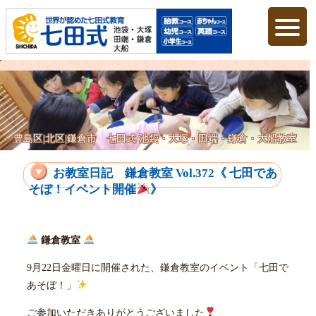
豊島区|北区|鎌倉市 七田式 池袋・大塚・田端・鎌倉・大船教室
お教室日記 鎌倉教室 Vol.372《 七田であ
そぼ！イベント開催
》
鎌倉教室
9月22日金曜日に開催された、鎌倉教室のイベント「七田で
あそぼ！」
ご参加いただきありがとうございました