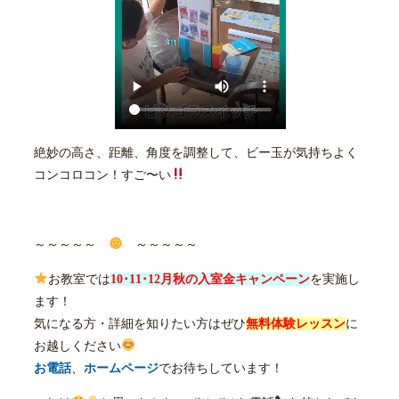
絶妙の高さ、距離、角度を調整して、ビー玉が気持ちよく
コンコロコン！すご〜い
～～～～～
～～～～～
お教室では
10･11･12
月秋の入室金キャンペーン
を実施し
ます！
気になる方・詳細を知りたい方はぜひ
無料体験レッスン
に
お越しください
お電話
、
ホームページ
でお待ちしています！