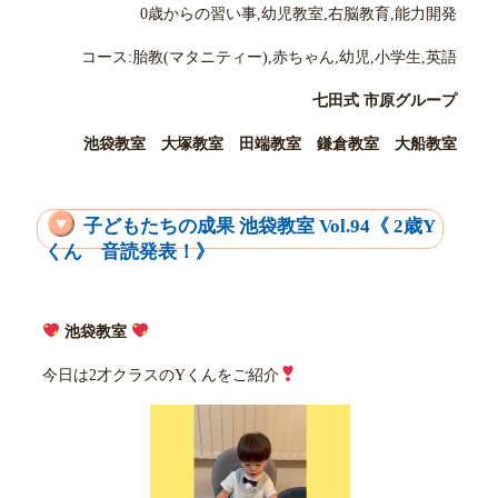
0歳からの習い事,幼児教室,右脳教育,能力開発
コース:胎教(マタニティー),赤ちゃん,幼児,小学生,英語
七田式 市原グループ
池袋教室 大塚教室 田端教室 鎌倉教室 大船教室
子どもたちの成果 池袋教室 Vol.94《 2歳Y
くん 音読発表！》
池袋教室
今日は2才クラスのYくんをご紹介