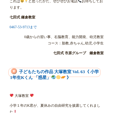
これは
と思ったかた、ぜひぜひお電話
お待ちしてお
ります。
七田式 鎌倉教室
0467-53-9713まで
0歳からの習い事、右脳教育、能力開発、幼児教室
コース：胎教,赤ちゃん,幼児,小学生
七田式 市原グループ 鎌倉教室
子どもたちの作品 大塚教室 Vol. 63《 小学
1年生Kくん 「惑星」
》
大塚教室
小学１年のK君が、夏休みの自由研究を披露してくれまし
た