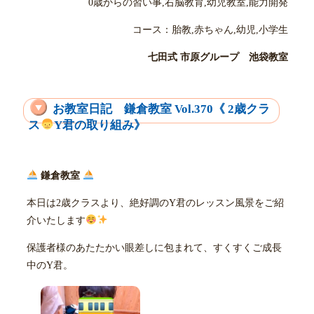
0歳からの習い事,右脳教育,幼児教室,能力開発
コース：胎教,赤ちゃん,幼児,小学生
七田式 市原グループ 池袋教室
お教室日記 鎌倉教室 Vol.370《 2歳クラ
ス
Y君の取り組み》
鎌倉教室
本日は2歳クラスより、絶好調のY君のレッスン風景をご紹
介いたします
保護者様のあたたかい眼差しに包まれて、すくすくご成長
中のY君。