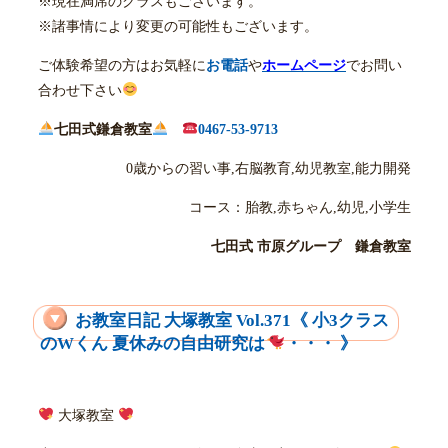
※現在満席のクラスもございます。
※諸事情により変更の可能性もございます。
ご体験希望の方はお気軽に
お電話
や
ホームページ
でお問い
合わせ下さい
七田式鎌倉教室
0467-53-9713
0歳からの習い事,右脳教育,幼児教室,能力開発
コース：胎教,赤ちゃん,幼児,小学生
七田式 市原グループ 鎌倉教室
お教室日記 大塚教室 Vol.371《 小3クラス
のWくん 夏休みの自由研究は
・・・ 》
大塚教室