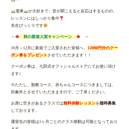
電車
が大好きで、音が聞こえると反応はするものの、
レッスンにはしっかり集中
先生びっくりです
～
秋の新規入室キャンペーン
～
10月～12月に新規でご入室された皆様へ、
12000円分のクー
ポン券をプレゼント
させていただきます！！
クーポン券は、七田式オフィシャルストアにてお使い頂け
ます♪
※ただし、胎教コース、赤ちゃんコースにつきましては、
対象外とさせていただきますので、ご了承ください。
お席に空きがあるクラスでは
無料体験レッスン
を
随時募集
しております。
通室生の皆様は1ヶ月ごとのクラス移動は可能となっており
ます。