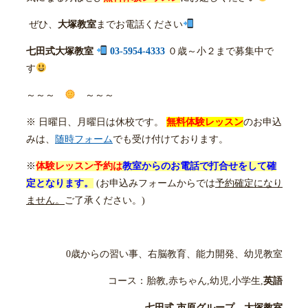
ぜひ、
大塚教室
までお電話ください
七田式大塚教室
03-5954-4333
０歳～小２まで募集中で
す
～～～
～～～
※ 日曜日、月曜日は休校です。
無料体験レッスン
のお申込
みは、
随時フォーム
でも受け付けております。
※
体験レッスン予約は
教室からのお電話で打合せをして確
定となります。
(お申込みフォームからでは
予約確定になり
ません。
ご了承ください。)
0歳からの習い事、右脳教育、能力開発、幼児教室
コース：胎教,赤ちゃん,幼児,小学生,
英語
七田式 市原グループ 大塚教室