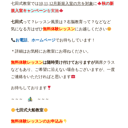
七田式教室では
10,11,12月新規入室の方を対象
に
秋の新
規入室キャンペーン
を実施
七田式
って？レッスン風景は？右脳教育って？などなど
気になる方はぜひ
無料体験レッスン
にお越しください
お電話
、
ホームページ
でお待ちしています！
＊詳細はお気軽にお教室にお尋ねください。
無料体験レッスン
は随時受け付けておりますが
満席クラス
などもあり、ご希望に沿えない場合もございますが、一度
ご連絡をいただければと思います
お待ちしております
～～～
～～～
七田式大船教室
無料体験レッスンのお申込み