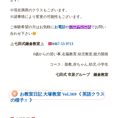
※現在満席のクラスもございます。
※諸事情により変更の可能性もございます。
ご体験希望の方はお気軽に
お電話
や
ホームページ
でお問い
合わせ下さい
七田式鎌倉教室
0467-53-9713
0歳からの習い事,右脳教育,幼児教室,能力開発
コース：胎教,赤ちゃん,幼児,小学生
七田式 市原グループ 鎌倉教室
お教室日記 大塚教室 Vol.369《 英語クラス
の様子♬ 》