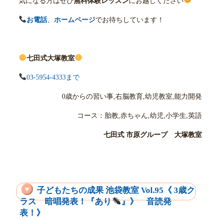
気になる方はぜひ
無料体験レッスン
にお越しください
お電話
、
ホームページ
でお待ちしています！
七田式大塚教室
03-5954-4333まで
0歳からの習い事,右脳教育,幼児教室,能力開発
コース：胎教,赤ちゃん,幼児,小学生,英語
七田式 市原グループ 大塚教室
子どもたちの成果 池袋教室 Vol.95《 3歳ク
ラス 暗唱発表！『あり
』》 音読発
表！》