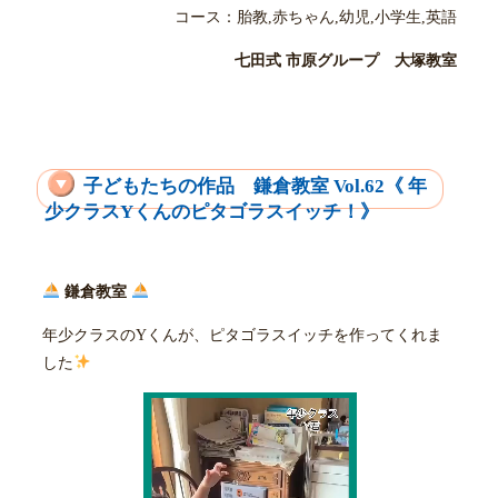
コース：胎教,赤ちゃん,幼児,小学生,英語
七田式 市原グループ 大塚教室
子どもたちの作品 鎌倉教室 Vol.62《 年
少クラスYくんのピタゴラスイッチ！》
鎌倉教室
年少クラスのYくんが、ピタゴラスイッチを作ってくれま
した