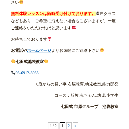
さい
無料体験レッスンは随時受け付けております。
満席クラス
などもあり、ご希望に沿えない場合もございますが、一度
ご連絡をいただければと思います
お待ちしております
お電話や
ホームページ
よりお気軽にご連絡下さい
七田式池袋教室
03-6912-8033
0歳からの習い事,右脳教育,幼児教室,能力開発
コース：胎教,赤ちゃん,幼児,小学生
七田式 市原グループ 池袋教室
1 / 2
1
2
»