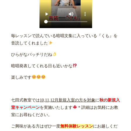
毎レッスンで読んでいる暗唱文集に入っている『くも』を
音読してくれました
ひらがなバッチリだね
暗唱発表してくれる日も近いかな
楽しみです
七田式教室では
10,11,12月新規入室の方を対象
に
秋の新規入
室キャンペーン
を実施いたします
＊詳細はお気軽にお教
室にお尋ねください。
ご興味がある方はぜひ一度
無料体験レッスン
にお越しくだ