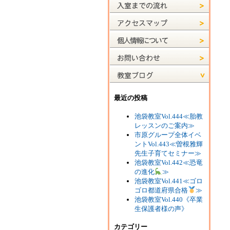
最近の投稿
池袋教室Vol.444≪胎教
レッスンのご案内≫
市原グループ全体イベ
ントVol.443≪曽根雅輝
先生子育てセミナー≫
池袋教室Vol.442≪恐竜
の進化
≫
池袋教室Vol.441≪ゴロ
ゴロ都道府県合格
≫
池袋教室Vol.440《卒業
生保護者様の声》
カテゴリー