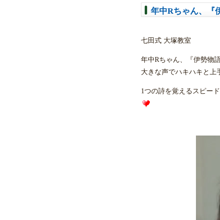
年中Rちゃん、『
七田式 大塚教室
年中Rちゃん、『伊勢物
大きな声でハキハキと上
1つの詩を覚えるスピー