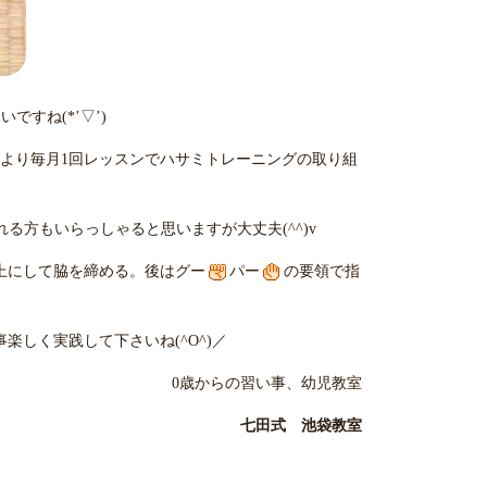
ですね(*’▽’)
スより毎月1回レッスンでハサミトレーニングの取り組
れる方もいらっしゃると思いますが大丈夫(^^)v
上にして脇を締める。後はグー
パー
の要領で指
楽しく実践して下さいね(^O^)／
0歳からの習い事、幼児教室
七田式 池袋教室