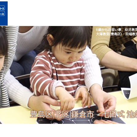
0歳からの習い事、幼児教
大塚教室(豊島区)・田端教
豊島区|北区|鎌倉市 七田式 