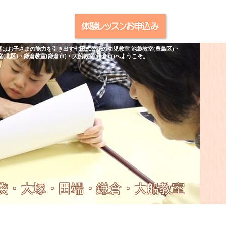
育はお子さまの能力を引き出す七田式公認の幼児教室 池袋教室(豊島区)・
室(北区)・鎌倉教室(鎌倉市)・大船教室(鎌倉市)へようこそ。
池袋・大塚・田端・鎌倉・大船教室