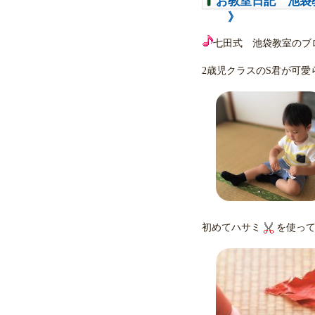
お教室日記 池袋教
》
七田式 池袋教室のブ
2歳児クラスのS君が可
初めてハサミ
を使っ