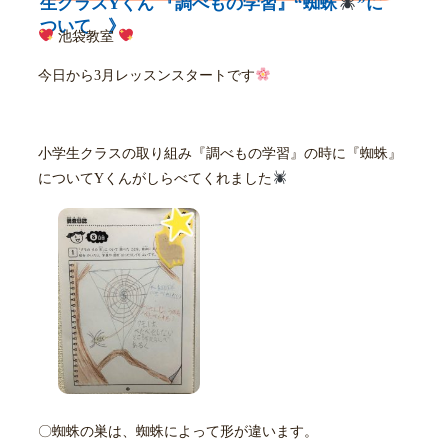
生クラスYくん 『調べもの学習』“蜘蛛
”に
ついて 》
池袋教室
今日から3月レッスンスタートです
小学生クラスの取り組み『調べもの学習』の時に『蜘蛛』
についてYくんがしらべてくれました
〇蜘蛛の巣は、蜘蛛によって形が違います。