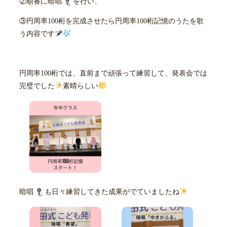
②順番に暗唱
を行い、
③円周率100桁を完成させたら円周率100桁記憶のうたを歌
う内容です
円周率100桁では、直前まで頑張って練習して、発表会では
完璧でした
素晴らしい
暗唱
も日々練習してきた成果がでていましたね