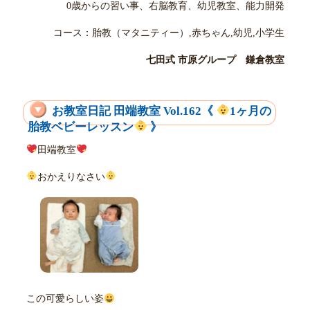
0歳からの習い事、右脳教育、幼児教室、能力開発
コース：胎教（マタニティー）,赤ちゃん,幼児,小学生
七田式 市原グループ 鎌倉教室
お教室日記 田端教室 Vol.162《
1ヶ月の
胎教ベビーレッスン
》
田端教室
おかえりなさい
この可愛らしい姿