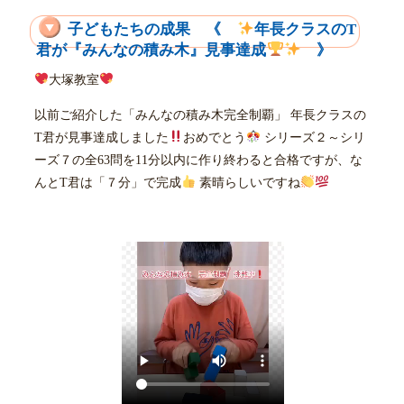
子どもたちの成果 《
年長クラスのT
君が『みんなの積み木』見事達成
》
大塚教室
以前ご紹介した「みんなの積み木完全制覇」 年長クラスの
T君が見事達成しました
おめでとう
シリーズ２～シリ
ーズ７の全63問を11分以内に作り終わると合格ですが、な
んとT君は「７分」で完成
素晴らしいですね