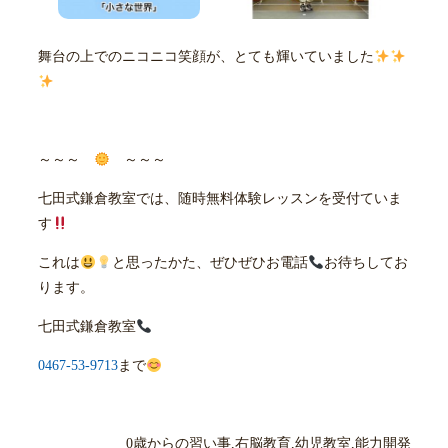
舞台の上でのニコニコ笑顔が、とても輝いていました
～～～
～～～
七田式鎌倉教室では、随時無料体験レッスンを受付ていま
す
これは
と思ったかた、ぜひぜひお電話
お待ちしてお
ります。
七田式鎌倉教室
0467-53-9713
まで
0歳からの習い事,右脳教育,幼児教室,能力開発