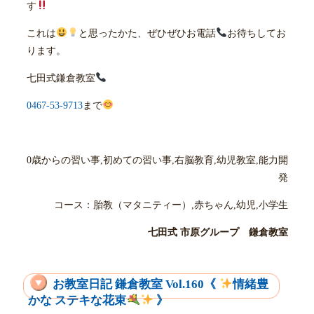
す
これは
と思ったかた、ぜひぜひお電話
お待ちしてお
ります。
七田式鎌倉教室
0467-53-9713
まで
0歳からの習い事,初めての習い事,右脳教育,幼児教室,能力開
発
コース：胎教（マタニティー）,赤ちゃん,幼児,小学生
七田式 市原グループ 鎌倉教室
お教室日記 鎌倉教室 Vol.160《
情緒豊
かな ステキな花束
》