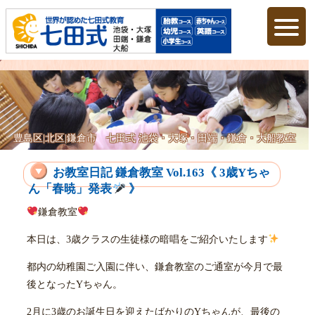
豊島区|北区|鎌倉市 七田式 池袋・大塚・田端・鎌倉・大船教室
お教室日記 鎌倉教室 Vol.163《 3歳Yちゃ
ん「春暁」発表
》
鎌倉教室
本日は、3歳クラスの生徒様の暗唱をご紹介いたします
都内の幼稚園ご入園に伴い、鎌倉教室のご通室が今月で最
後となったYちゃん。
2月に3歳のお誕生日を迎えたばかりのYちゃんが、最後の