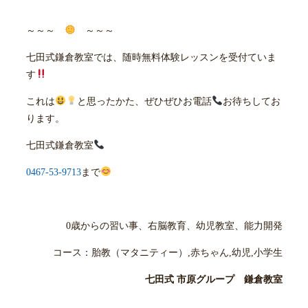
～～～
～～～
七田式鎌倉教室では、随時無料体験レッスンを受付ていま
す
これは
と思ったかた、ぜひぜひお電話
お待ちしてお
ります。
七田式鎌倉教室
0467-53-9713
まで
0歳からの習い事、右脳教育、幼児教室、能力開発
コース：胎教（マタニティー）,赤ちゃん,幼児,小学生
七田式 市原グループ 鎌倉教室