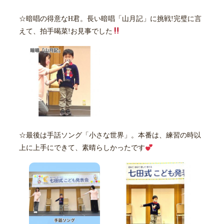
☆暗唱の得意なH君。長い暗唱「山月記」に挑戦!完璧に言
えて、拍手喝菜!お見事でした
☆最後は手話ソング「小さな世界」。本番は、練習の時以
上に上手にできて、素晴らしかったです