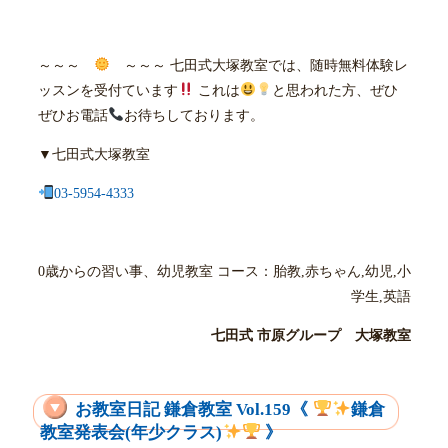
～～～
～～～ 七田式大塚教室では、随時無料体験レ
ッスンを受付ています
これは
と思われた方、ぜひ
ぜひお電話
お待ちしております。
▼七田式大塚教室
03-5954-4333
0歳からの習い事、幼児教室 コース：胎教,赤ちゃん,幼児,小
学生,英語
七田式 市原グループ 大塚教室
お教室日記 鎌倉教室 Vol.159《
鎌倉
教室発表会(年少クラス)
》