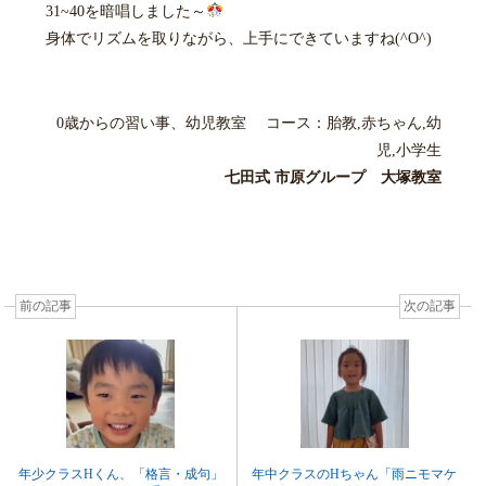
31~40を暗唱しました～
身体でリズムを取りながら、上手にできていますね(^O^)
0歳からの習い事、幼児教室 コース：胎教,赤ちゃん,幼
児,小学生
七田式 市原グループ 大塚教室
前の記事
次の記事
年少クラスHくん、「格言・成句」
年中クラスのHちゃん「雨ニモマケ