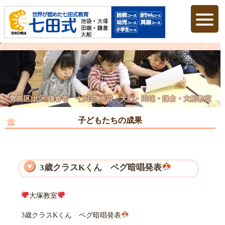
豊島区|北区|鎌倉市 七田式 池袋・大塚・田端・鎌倉・大船教室
子どもたちの成果
3歳クラスKくん ペグ暗唱発表
大塚教室
3歳クラスKくん ペグ暗唱発表