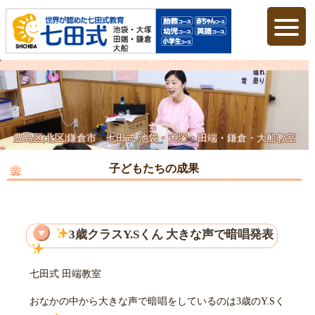
豊島区|北区|鎌倉市 七田式 池袋・大塚・田端・鎌倉・大船教室
子どもたちの成果
3歳クラスY.Sくん 大きな声で暗唱発表
七田式 田端教室
おなかの中から大きな声で暗唱をしているのは3歳のY.Sく