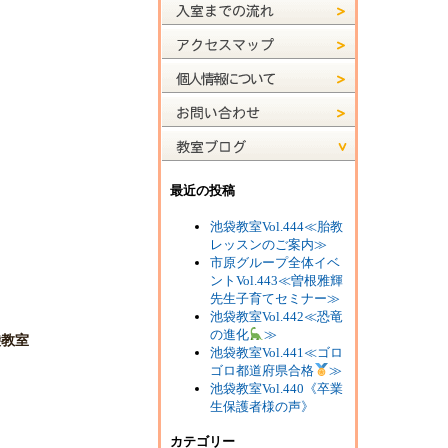
最近の投稿
池袋教室Vol.444≪胎教
レッスンのご案内≫
市原グループ全体イベ
ントVol.443≪曽根雅輝
先生子育てセミナー≫
池袋教室Vol.442≪恐竜
の進化
≫
袋教室
池袋教室Vol.441≪ゴロ
ゴロ都道府県合格
≫
池袋教室Vol.440《卒業
生保護者様の声》
カテゴリー