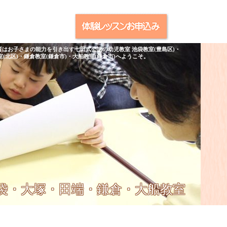
育はお子さまの能力を引き出す七田式公認の幼児教室 池袋教室(豊島区)・
室(北区)・鎌倉教室(鎌倉市)・大船教室(鎌倉市)へようこそ。
池袋・大塚・田端・鎌倉・大船教室