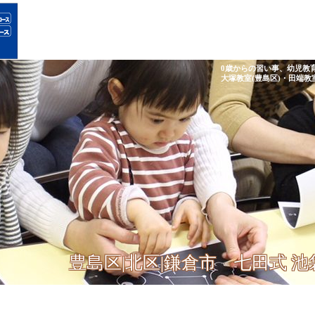
0歳からの習い事、幼児教
大塚教室(豊島区)・田端教
豊島区|北区|鎌倉市 七田式 