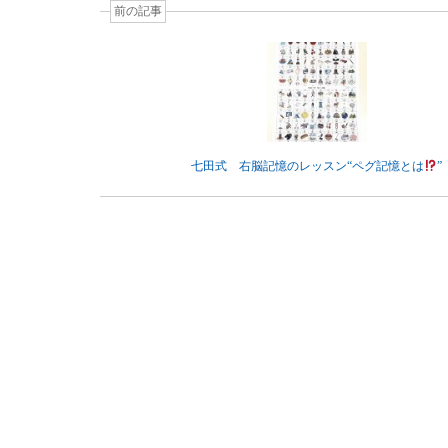
前の記事
七田式 右脳記憶のレッスン“ペグ記憶とは
”