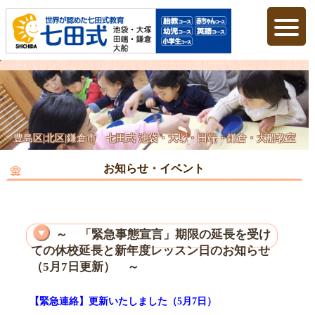
豊島区|北区|鎌倉市 七田式 池袋・大塚・田端・鎌倉・大船教室
お知らせ・イベント
～ 「緊急事態宣言」期限の延長を受け
ての休校延長と新年度レッスン日のお知らせ
（5月7日更新） ～
【緊急連絡】更新いたしました（5月7日）