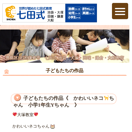
豊島区|北区|鎌倉市 七田式 池袋・大塚・田端・鎌倉・大船教室
子どもたちの作品
子どもたちの作品《 かわいいネコ
ち
ゃん 小学1年生Yちゃん 》
大塚教室
かわいいネコちゃん