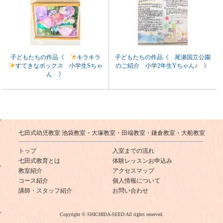
子どもたちの作品《
キラキラ
子どもたちの作品《 尾瀬国立公園
すてきなボックス 小学生Sちゃ
のご紹介 小学2年生Yちゃん♪ 》
ん 》
七田式幼児教室 池袋教室・大塚教室・田端教室・鎌倉教室・大船教室
トップ
入室までの流れ
七田式教育とは
体験レッスンお申込み
教室紹介
アクセスマップ
コース紹介
個人情報について
講師・スタッフ紹介
お問い合わせ
Copyright © SHICHIDA-SEED All rights reserved.