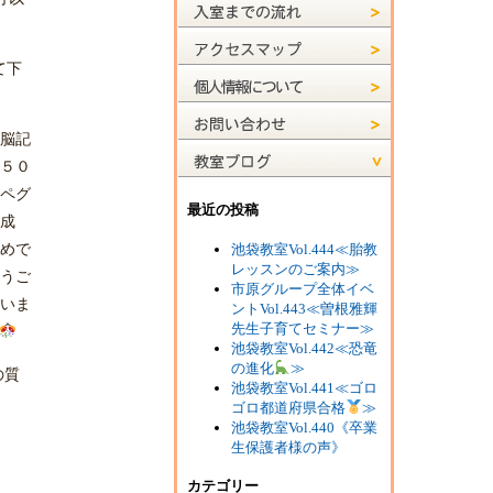
て下
脳記
５０
ペグ
最近の投稿
達成
池袋教室Vol.444≪胎教
めで
レッスンのご案内≫
うご
市原グループ全体イベ
いま
ントVol.443≪曽根雅輝
先生子育てセミナー≫
池袋教室Vol.442≪恐竜
の進化
≫
の質
池袋教室Vol.441≪ゴロ
ゴロ都道府県合格
≫
池袋教室Vol.440《卒業
生保護者様の声》
カテゴリー