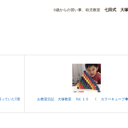
0歳からの習い事、幼児教室
七田式 大
通っていたT君
お教室日記 大塚教室 Vol. １５ 《 カラーキューブ