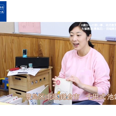
0歳からの習い事、幼児教
大塚教室(豊島区)・田端教
豊島区|北区|鎌倉市 七田式 