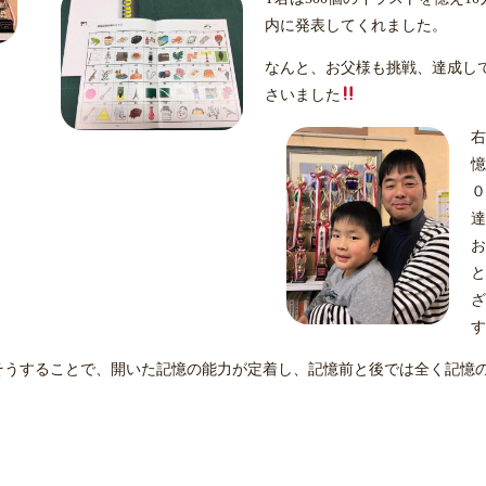
内に発表してくれました。
なんと、お父様も挑戦、達成し
さいました
右
憶
０
お
と
ざ
す
そうすることで、開いた記憶の能力が定着し、記憶前と後では全く記憶