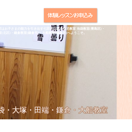
育はお子さまの能力を引き出す七田式公認の幼児教室 池袋教室(豊島区)・
室(北区)・鎌倉教室(鎌倉市)・大船教室(鎌倉市)へようこそ。
池袋・大塚・田端・鎌倉・大船教室