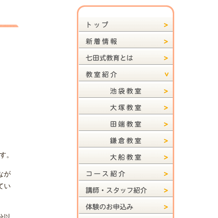
す。
なが
てい
分以