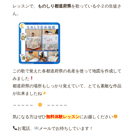
レッスンで、
ものしり都道府県
を歌っている小２の生徒さ
ん。
この歌で覚えた各都道府県の名産を使って地図を作成して
みました
都道府県の場所もしっかり覚えていて、とても素敵な作品
が出来ましたね
～～～～～
～～～～～
気になる方はぜひ
無料体験レッスン
にお越しください
お電話、
メールでお待ちしています！