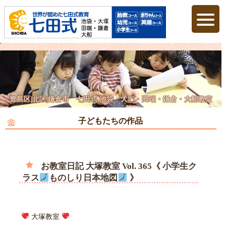
豊島区|北区|鎌倉市 七田式 池袋・大塚・田端・鎌倉・大船教室
子どもたちの作品
お教室日記 大塚教室 Vol. 365《 小学生ク
ラス
ものしり日本地図
》
大塚教室