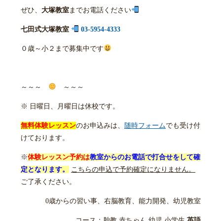
ぜひ、
大塚教室
までお電話ください
七田式大塚教室
03-5954-4333
０歳～小２まで募集中です
～～～
～～～
※ 日曜日、月曜日は休校です。
無料体験レッスン
のお申込みは、
随時フォーム
でも受け付
けております。
※
体験レッスン予約は
教室からのお電話で打合せをして確
定となります。
こちらの申込で予約確定になりません。
ご了承ください。
0歳からの習い事、右脳教育、能力開発、幼児教室
コース：胎教,赤ちゃん,幼児,小学生,
英語