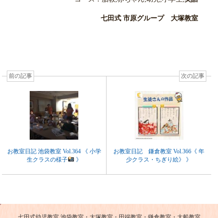
七田式 市原グループ 大塚教室
前の記事
次の記事
お教室日記 池袋教室 Vol.364 《 小学
お教室日記 鎌倉教室 Vol.366《 年
生クラスの様子
》
少クラス・ちぎり絵》 》
七田式幼児教室 池袋教室・大塚教室・田端教室・鎌倉教室・大船教室