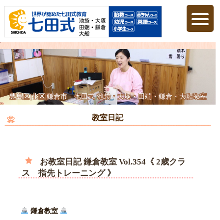
豊島区|北区|鎌倉市 七田式 池袋・大塚・田端・鎌倉・大船教室
教室日記
お教室日記 鎌倉教室 Vol.354《 2歳クラ
ス 指先トレーニング 》
鎌倉教室