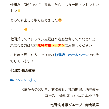
仕組みに気がついて、裏返したら、もう一度トントントン
トン
とっても楽しく取り組めました
～～～
～～～
七田式
って？レッスン風景は？右脳教育って？などなど
気になる方はぜひ
無料体験レッスン
にお越しください
これはと思った方、ぜひぜひ
お電話
、
ホームページ
でお待
ちしています！
七田式 鎌倉教室
0467-53-9713まで
0歳からの習い事、右脳教育、能力開発、幼児教室
コース：胎教,赤ちゃん,幼児,小学生
七田式 市原グループ 鎌倉教室