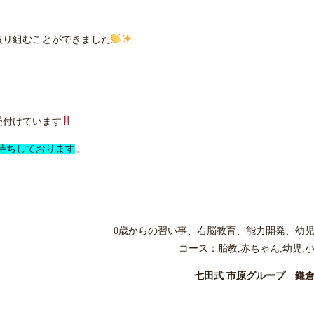
取り組むことができました
受付けています
待ちしております
。
0歳からの習い事、右脳教育、能力開発、幼
コース：胎教,赤ちゃん,幼児,
七田式 市原グループ 鎌