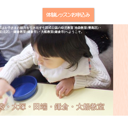
育はお子さまの能力を引き出す七田式公認の幼児教室 池袋教室(豊島区)・
室(北区)・鎌倉教室(鎌倉市)・大船教室(鎌倉市)へようこそ。
池袋・大塚・田端・鎌倉・大船教室