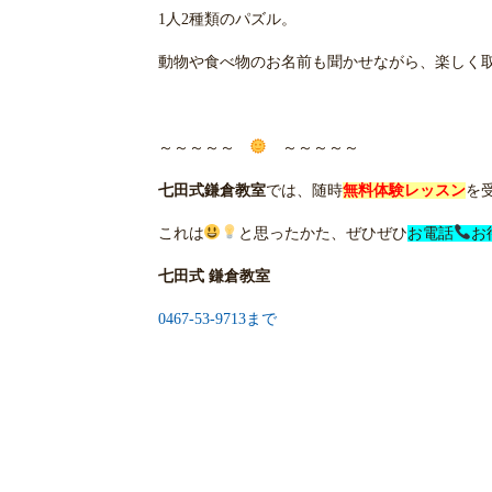
1人2種類のパズル。
動物や食べ物のお名前も聞かせながら、楽しく
～～～～～
～～～～～
七田式鎌倉教室
では、随時
無料体験レッスン
を
これは
と思ったかた、ぜひぜひ
お電話
お
七田式 鎌倉教室
0467-53-9713まで