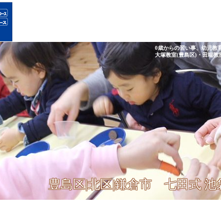
0歳からの習い事、幼児教
大塚教室(豊島区)・田端教
豊島区|北区|鎌倉市 七田式 