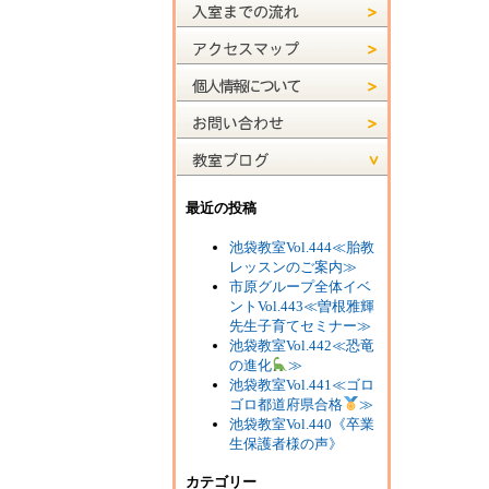
最近の投稿
池袋教室Vol.444≪胎教
レッスンのご案内≫
市原グループ全体イベ
ントVol.443≪曽根雅輝
先生子育てセミナー≫
池袋教室Vol.442≪恐竜
の進化
≫
池袋教室Vol.441≪ゴロ
ゴロ都道府県合格
≫
池袋教室Vol.440《卒業
生保護者様の声》
カテゴリー