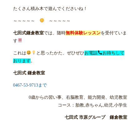
たくさん積み木で遊んでくださいね！
～～～～～
～～～～～
七田式鎌倉教室
では、随時
無料体験レッスン
を受付ていま
す
これは
と思ったかた、ぜひぜひ
お電話
お待ちして
おります
。
七田式 鎌倉教室
0467-53-9713まで
0歳からの習い事、右脳教育、能力開発、幼児教室
コース：胎教,赤ちゃん,幼児,小学生
七田式 市原グループ 鎌倉教室