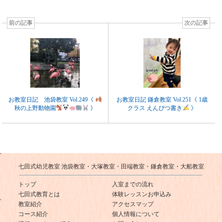
前の記事
次の記事
お教室日記 池袋教室 Vol.249《
お教室日記 鎌倉教室 Vol.251《 1歳
秋の上野動物園
》
クラス えんぴつ書き
》
七田式幼児教室 池袋教室・大塚教室・田端教室・鎌倉教室・大船教室
トップ
入室までの流れ
七田式教育とは
体験レッスンお申込み
教室紹介
アクセスマップ
コース紹介
個人情報について