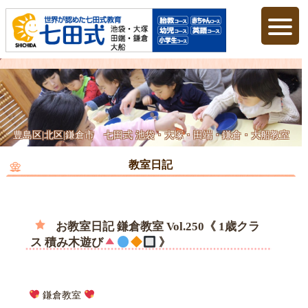
豊島区|北区|鎌倉市 七田式 池袋・大塚・田端・鎌倉・大船教室
教室日記
お教室日記 鎌倉教室 Vol.250《 1歳クラ
ス 積み木遊び
》
鎌倉教室