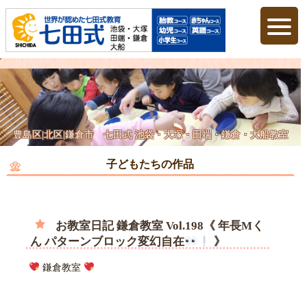
豊島区|北区|鎌倉市 七田式 池袋・大塚・田端・鎌倉・大船教室
子どもたちの作品
お教室日記 鎌倉教室 Vol.198《 年長Mく
ん パターンブロック変幻自在
》
鎌倉教室