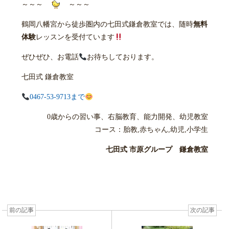
～～～
～～～
鶴岡八幡宮から徒歩圏内の七田式鎌倉教室では、随時
無料
体験
レッスンを受付ています
ぜひぜひ、お電話
お待ちしております。
七田式 鎌倉教室
0467-53-9713まで
0歳からの習い事、右脳教育、能力開発、幼児教室
コース：胎教,赤ちゃん,幼児,小学生
七田式 市原グループ 鎌倉教室
前の記事
次の記事