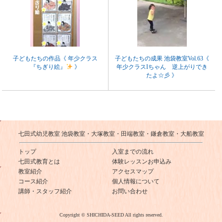
子どもたちの作品《 年少クラス
子どもたちの成果 池袋教室Vol.63《
『ちぎり絵』
》
年少クラスIちゃん 逆上がりでき
たよ☆彡 》
七田式幼児教室 池袋教室・大塚教室・田端教室・鎌倉教室・大船教室
トップ
入室までの流れ
七田式教育とは
体験レッスンお申込み
教室紹介
アクセスマップ
コース紹介
個人情報について
講師・スタッフ紹介
お問い合わせ
Copyright © SHICHIDA-SEED All rights reserved.