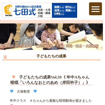
豊島区|北区|鎌倉市 七田式 池袋・大塚・田端・鎌倉・大船教室
子どもたちの成果
子どもたちの成果Vol.59《 年中Aちゃん
暗唱「いろんなおとのあめ（岸田衿子）」》
大塚教室
年中クラス Ａちゃんから素敵な暗唱動画が届きました