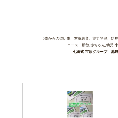
0歳からの習い事、右脳教育、能力開発、幼
コース：胎教,赤ちゃん,幼児,
七田式 市原グループ 池