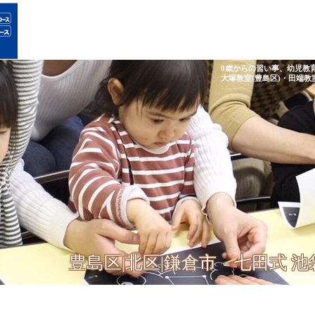
0歳からの習い事、幼児教
大塚教室(豊島区)・田端教
豊島区|北区|鎌倉市 七田式 