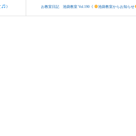
て
》
お教室日記 池袋教室 Vol.190《
池袋教室からお知らせ