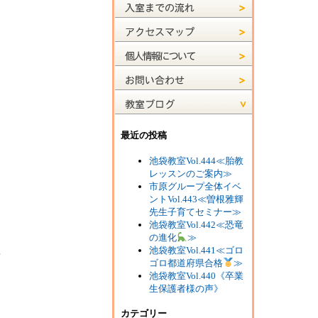
最近の投稿
池袋教室Vol.444≪胎教
レッスンのご案内≫
市原グループ全体イベ
ントVol.443≪曽根雅輝
先生子育てセミナー≫
池袋教室Vol.442≪恐竜
の進化
≫
池袋教室Vol.441≪ゴロ
？
ゴロ都道府県合格
≫
池袋教室Vol.440《卒業
生保護者様の声》
カテゴリー