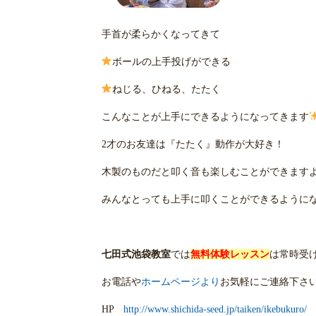
手首が柔らかくなってきて
ボールの上手投げができる
ねじる、ひねる、たたく
こんなことが上手にできるようになってきます
2才のお友達は『たたく』動作が大好き！
木製のものだと叩く音も楽しむことができます
みんなとっても上手に叩くことができるように
七田式池袋教室
では
無料体験レッスン
は常時受
お電話や
ホームページより
お気軽にご連絡下さ
HP
http://www.shichida-seed.jp/taiken/ikebukuro/