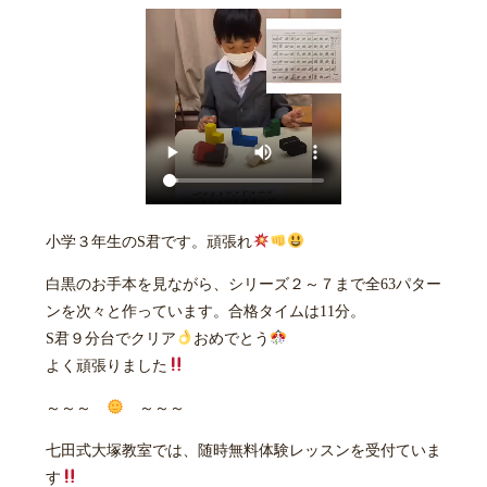
小学３年生のS君です。頑張れ
白黒のお手本を見ながら、シリーズ２～７まで全63パター
ンを次々と作っています。合格タイムは11分。
S君９分台でクリア
おめでとう
よく頑張りました
～～～
～～～
七田式大塚教室では、随時無料体験レッスンを受付ていま
す