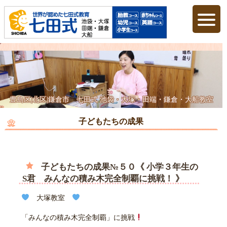
豊島区|北区|鎌倉市 七田式 池袋・大塚・田端・鎌倉・大船教室
子どもたちの成果
子どもたちの成果№５０《 小学３年生の
S君 みんなの積み木完全制覇に挑戦！ 》
大塚教室
「みんなの積み木完全制覇」に挑戦