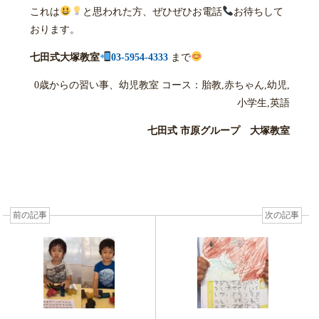
これは
と思われた方、ぜひぜひお電話
お待ちして
おります。
七田式大塚教室
03-5954-4333
まで
0歳からの習い事、幼児教室 コース：胎教,赤ちゃん,幼児,
小学生,英語
七田式 市原グループ 大塚教室
前の記事
次の記事