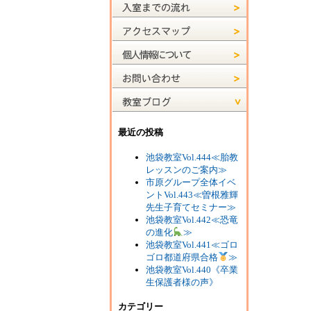
最近の投稿
池袋教室Vol.444≪胎教
レッスンのご案内≫
市原グループ全体イベ
ントVol.443≪曽根雅輝
先生子育てセミナー≫
池袋教室Vol.442≪恐竜
の進化
≫
池袋教室Vol.441≪ゴロ
ゴロ都道府県合格
≫
池袋教室Vol.440《卒業
生保護者様の声》
カテゴリー