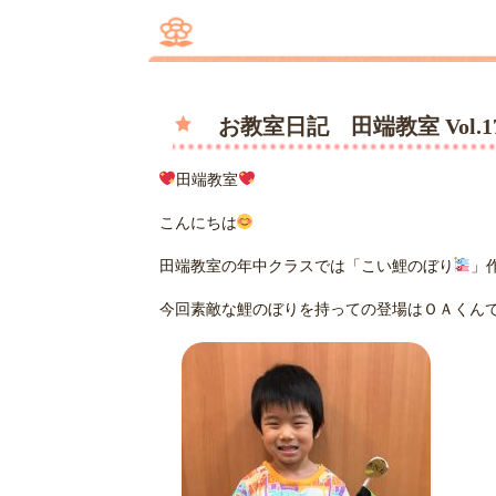
お教室日記 田端教室 Vol.1
田端教室
こんにちは
田端教室の年中クラスでは「こい鯉のぼり
」
今回素敵な鯉のぼりを持っての登場はＯＡくん