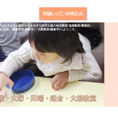
育はお子さまの能力を引き出す七田式公認の幼児教室 池袋教室(豊島区)・
室(北区)・鎌倉教室(鎌倉市)・大船教室(鎌倉市)へようこそ。
池袋・大塚・田端・鎌倉・大船教室