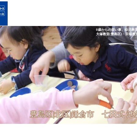
0歳からの習い事、幼児教
大塚教室(豊島区)・田端教
豊島区|北区|鎌倉市 七田式 