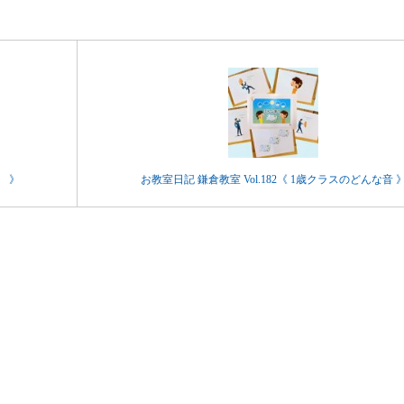
子 》
お教室日記 鎌倉教室 Vol.182《 1歳クラスのどんな音 