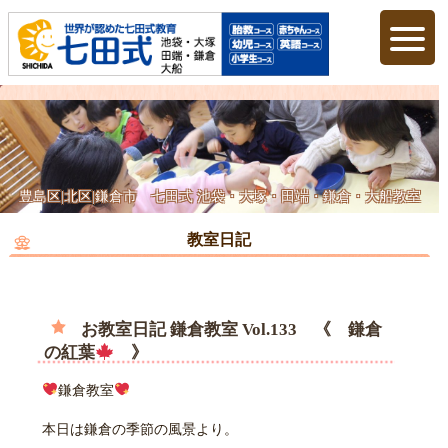
豊島区|北区|鎌倉市 七田式 池袋・大塚・田端・鎌倉・大船教室
教室日記
お教室日記 鎌倉教室 Vol.133 《 鎌倉
の紅葉
》
鎌倉教室
本日は鎌倉の季節の風景より。