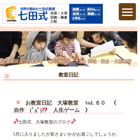
豊島区|北区|鎌倉市 七田式 池袋・大塚・田端・鎌倉・大船教室
教室日記
お教室日記 大塚教室 Vol. ６０ 《
自作 (ﾟдﾟ)
人生ゲーム 》
七田式 大塚教室のブログ
5月に入りましたが皆さまいかがお過ごしでしょうか。