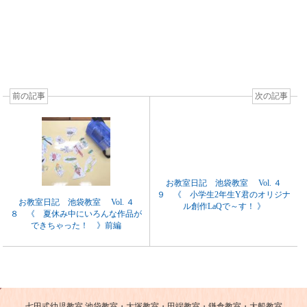
前の記事
次の記事
お教室日記 池袋教室 Vol. ４
９ 《 小学生2年生Y君のオリジナ
お教室日記 池袋教室 Vol. ４
ル創作LaQで～す！ 》
８ 《 夏休み中にいろんな作品が
できちゃった！ 》前編
七田式幼児教室 池袋教室・大塚教室・田端教室・鎌倉教室・大船教室