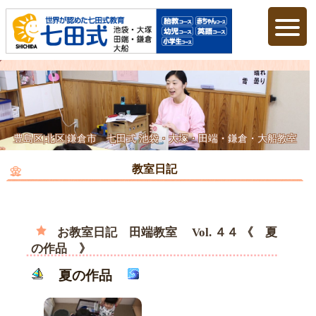
豊島区|北区|鎌倉市 七田式 池袋・大塚・田端・鎌倉・大船教室
教室日記
お教室日記 田端教室 Vol. ４４ 《 夏
の作品 》
夏の作品