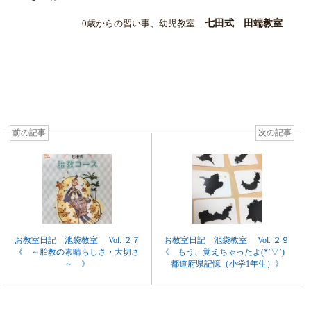
0歳からの習い事、幼児教室
七田式 田端教室
前の記事
次の記事
お教室日記 池袋教室 Vol. ２７
お教室日記 池袋教室 Vol. ２９
《 ～胎教の素晴らしさ・大切さ
《 もう、覚えちゃったよ(*’▽’)
～ 》
都道府県記憶（小学1年生）》