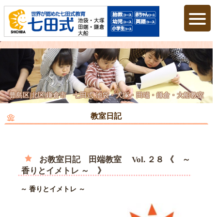
豊島区|北区|鎌倉市 七田式 池袋・大塚・田端・鎌倉・大船教室
教室日記
お教室日記 田端教室 Vol. ２８ 《 ～
香りとイメトレ ～ 》
～ 香りとイメトレ ～